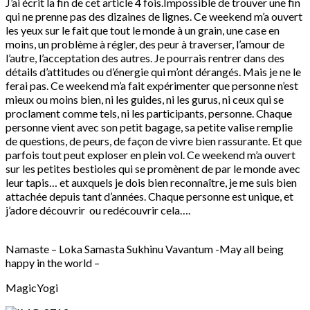
J’ai écrit la fin de cet article 4 fois.Impossible de trouver une fin
qui ne prenne pas des dizaines de lignes. Ce weekend m’a ouvert
les yeux sur le fait que tout le monde à un grain, une case en
moins, un problème à régler, des peur à traverser, l’amour de
l’autre, l’acceptation des autres. Je pourrais rentrer dans des
détails d’attitudes ou d’énergie qui m’ont dérangés. Mais je ne le
ferai pas. Ce weekend m’a fait expérimenter que personne n’est
mieux ou moins bien, ni les guides, ni les gurus, ni ceux qui se
proclament comme tels, ni les participants, personne. Chaque
personne vient avec son petit bagage, sa petite valise remplie
de questions, de peurs, de façon de vivre bien rassurante. Et que
parfois tout peut exploser en plein vol. Ce weekend m’a ouvert
sur les petites bestioles qui se promènent de par le monde avec
leur tapis… et auxquels je dois bien reconnaître, je me suis bien
attachée depuis tant d’années. Chaque personne est unique, et
j’adore découvrir ou redécouvrir cela….
Namaste – Loka Samasta Sukhinu Vavantum -May all being
happy in the world –
MagicYogi