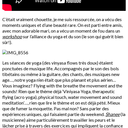
C’était vraiment chouette, je me suis ressourcée, on a vécu des
moments uniques et d’une beauté rare. On est parti entre amis,
avec mon adorable mari, on a vécu un moment de fou dans un
workshop
sur l’alliance du yoga et du son (le son qui guérit bien
sûr!).
Les séances de yoga (des vinyasa flows très doux) étaient
ponctuées de musique life. Accompagnés par le son des bols
tibétains ou même à la guitare, des chants, des musiques new
age…, notre yoga n’en était que plus planant et plus aérien…
Vous imaginez? Flying with the breathe the movement and the
sounds! Rien que le thème déjà ‘Viniyasa Yoga, therapeutic
flying (acro yoga), physical touch, water movement and sound
meditation’…, rien que lire le thème et on est déjà pété. Mieux
que de fumer la moquette. Pas mal non? Sans parler des
expériences uniques, qui faisaient partie du weekend.
Shanee
(la
musicienne) aime particulièrement travailler les peurs et le
lâcher prise à travers des exercices qui impliquent la confiance