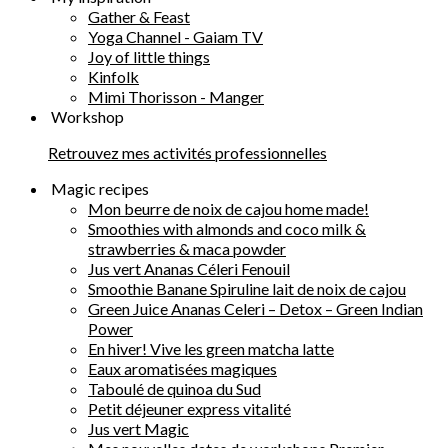
Gather & Feast
Yoga Channel - Gaiam TV
Joy of little things
Kinfolk
Mimi Thorisson - Manger
Workshop
Retrouvez mes activités professionnelles
Magic recipes
Mon beurre de noix de cajou home made!
Smoothies with almonds and coco milk &
strawberries & maca powder
Jus vert Ananas Céleri Fenouil
Smoothie Banane Spiruline lait de noix de cajou
Green Juice Ananas Celeri – Detox – Green Indian
Power
En hiver! Vive les green matcha latte
Eaux aromatisées magiques
Taboulé de quinoa du Sud
Petit déjeuner express vitalité
Jus vert Magic