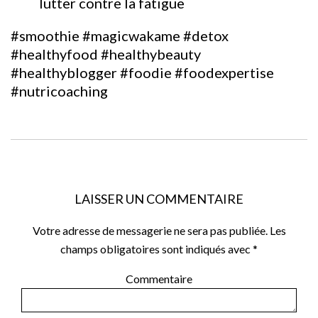
lutter contre la fatigue
#‎
smoothie‬
‪#‎
magicwakame‬
‪#‎
detox‬
‪#‎
healthyfood‬
‪#‎
healthybeauty‬
‪#‎
healthyblogger‬
‪#‎
foodie‬
‪#‎
foodexpertise‬
‪#‎
nutricoaching‬
LAISSER UN COMMENTAIRE
Votre adresse de messagerie ne sera pas publiée.
Les
champs obligatoires sont indiqués avec
*
Commentaire