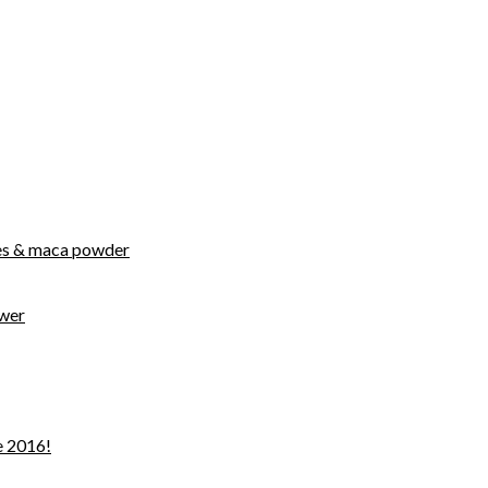
ies & maca powder
ower
e 2016!