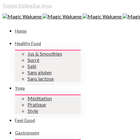
Toggle SlidingBar Area
Home
Healthy Food
Jus & Smoothies
Sucré
Salé
Sans gluten
Sans lactose
Yoga
Méditation
Pratique
Style
Feel Good
Gastronomy