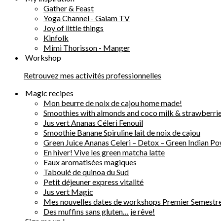
Gather & Feast
Yoga Channel - Gaiam TV
Joy of little things
Kinfolk
Mimi Thorisson - Manger
Workshop
Retrouvez mes activités professionnelles
Magic recipes
Mon beurre de noix de cajou home made!
Smoothies with almonds and coco milk & strawberr
Jus vert Ananas Céleri Fenouil
Smoothie Banane Spiruline lait de noix de cajou
Green Juice Ananas Celeri – Detox – Green Indian P
En hiver! Vive les green matcha latte
Eaux aromatisées magiques
Taboulé de quinoa du Sud
Petit déjeuner express vitalité
Jus vert Magic
Mes nouvelles dates de workshops Premier Semestr
Des muffins sans gluten… je rêve!