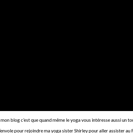
ur mon blog c’est que quand même le yoga vous intéresse aussi un t
’envole pour rejoindre ma yoga sister Shirley pour aller assister au F