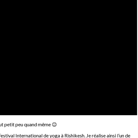
out petit peu quand même 😉
estival International de yoga à Rishikesh. Je réalise ainsi l’un de