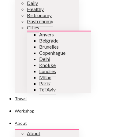
Daily
Healthy
Bistronomy
Gastronomy
Cities
Anvers
Belgrade
Bruxelles
Copenhague
Delhi
Knokke
Londres
Milan
Paris
Tel Aviv
Travel
Workshop
About
About