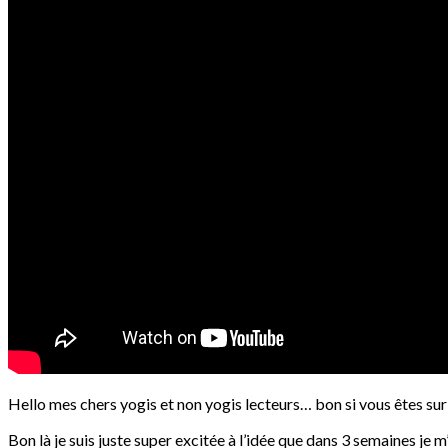
Hello mes chers yogis et non yogis lecteurs… bon si vous êtes s
Bon là je suis juste super excitée à l’idée que dans 3 semaines je m