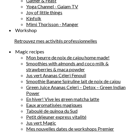
Gather & Feast
Yoga Channel - Gaiam TV
Joy of little things
Kinfolk
Mimi Thorisson - Manger
Workshop
Retrouvez mes activités professionnelles
Magic recipes
Mon beurre de noix de cajou home made!
Smoothies with almonds and coco milk &
strawberries & maca powder
Jus vert Ananas Céleri Fenouil
Smoothie Banane Spiruline lait de noix de cajou
Green Juice Ananas Celeri – Detox – Green Indian
Power
En hiver! Vive les green matcha latte
Eaux aromatisées magiques
Taboulé de quinoa du Sud
Petit déjeuner express vitalité
Jus vert Magic
Mes nouvelles dates de workshops Premier