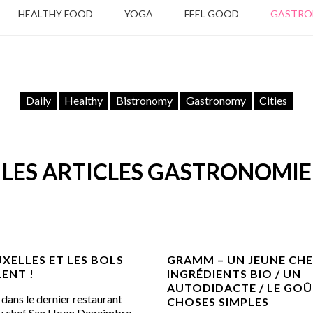
HEALTHY FOOD
YOGA
FEEL GOOD
GASTR
Daily
Healthy
Bistronomy
Gastronomy
Cities
LES ARTICLES GASTRONOMIE
XELLES ET LES BOLS
GRAMM – UN JEUNE CHEF
ENT !
INGRÉDIENTS BIO / UN
AUTODIDACTE / LE GOÛ
dans le dernier restaurant
CHOSES SIMPLES
u chef San Hoon Degeimbre,