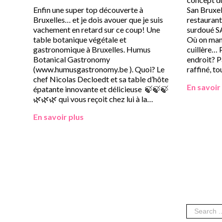
Enfin une super top découverte à
San Bruxel
Bruxelles… et je dois avouer que je suis
restaurant
vachement en retard sur ce coup! Une
surdoué
table botanique végétale et
Où on mang
gastronomique à Bruxelles. Humus
cuillère… P
Botanical Gastronomy
endroit? P
(www.humusgastronomy.be ). Quoi? Le
raffiné, t
chef Nicolas Decloedt et sa table d’hôte
En savoir
épatante innovante et délicieuse 🍃🍃🍃
🌿🌿🌿 qui vous reçoit chez lui à la…
En savoir plus