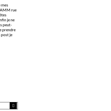
de mes
GRAMM rue
êtes
nfin je ne
us peut-
me prendre
 post je