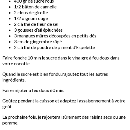
400 gr de sucre roux
1/2 bâton de cannelle
2 clous de girofle
1/2 oignon rouge
2 c à thé de fleur de sel
3 gousses d’aïl épluchées
3 mangues mûres découpées en petits dés
3 cm de gingembre râpé
2 c à thé de poudre de piment d’Espelette
Faire fondre 10 min le sucre dans le vinaigre à feu doux dans
votre cocotte.
Quand le sucre est bien fondu, rajoutez tout les autres
ingrédients.
Faire mijoter à feu doux 60 min.
Goûtez pendant la cuisson et adaptez l’assaisonnement à votre
goût.
La prochaine fois, je rajouterai sûrement des raisins secs ou une
pomme.