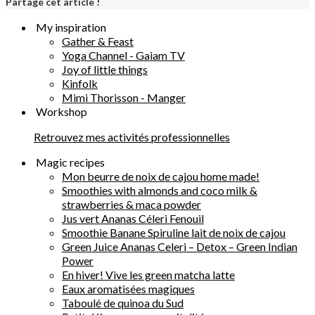
Partage cet article !
My inspiration
Gather & Feast
Yoga Channel - Gaiam TV
Joy of little things
Kinfolk
Mimi Thorisson - Manger
Workshop
Retrouvez mes activités professionnelles
Magic recipes
Mon beurre de noix de cajou home made!
Smoothies with almonds and coco milk &
strawberries & maca powder
Jus vert Ananas Céleri Fenouil
Smoothie Banane Spiruline lait de noix de cajou
Green Juice Ananas Celeri – Detox – Green Indian
Power
En hiver! Vive les green matcha latte
Eaux aromatisées magiques
Taboulé de quinoa du Sud