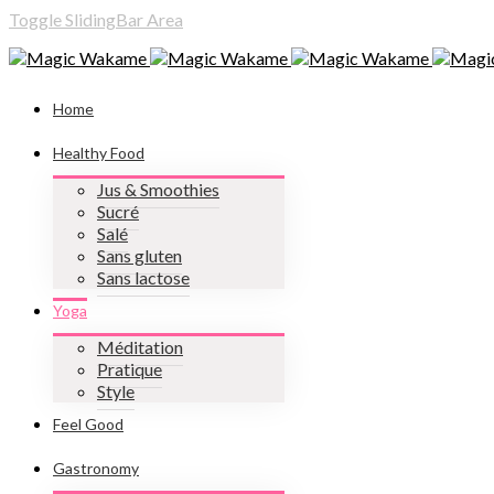
Toggle SlidingBar Area
Home
Healthy Food
Jus & Smoothies
Sucré
Salé
Sans gluten
Sans lactose
Yoga
Méditation
Pratique
Style
Feel Good
Gastronomy