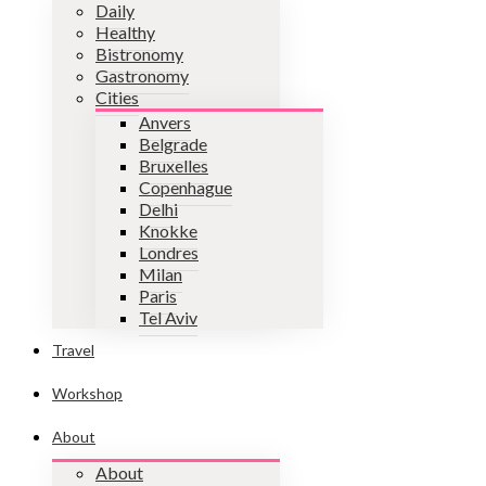
Daily
Healthy
Bistronomy
Gastronomy
Cities
Anvers
Belgrade
Bruxelles
Copenhague
Delhi
Knokke
Londres
Milan
Paris
Tel Aviv
Travel
Workshop
About
About