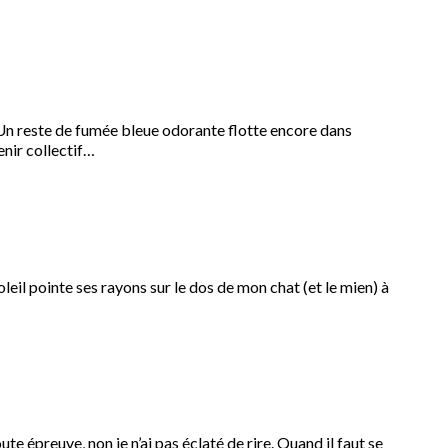
. Un reste de fumée bleue odorante flotte encore dans
enir collectif…
oleil pointe ses rayons sur le dos de mon chat (et le mien) à
te épreuve, non je n’ai pas éclaté de rire. Quand il faut se