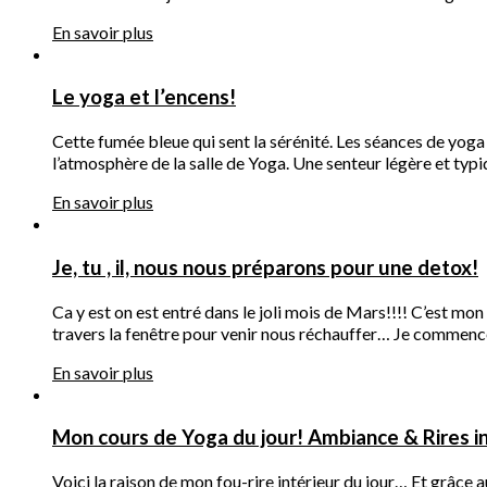
En savoir plus
Le yoga et l’encens!
Cette fumée bleue qui sent la sérénité. Les séances de yoga
l’atmosphère de la salle de Yoga. Une senteur légère et typ
En savoir plus
Je, tu , il, nous nous préparons pour une detox!
Ca y est on est entré dans le joli mois de Mars!!!! C’est mon 
travers la fenêtre pour venir nous réchauffer… Je commenc
En savoir plus
Mon cours de Yoga du jour! Ambiance & Rires i
Voici la raison de mon fou-rire intérieur du jour… Et grâce a