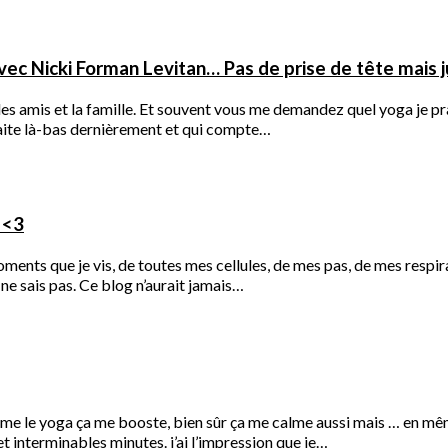
vec Nicki Forman Levitan… Pas de prise de tête mais
r les amis et la famille. Et souvent vous me demandez quel yoga je pr
faite là-bas dernièrement et qui compte…
 <3
oments que je vis, de toutes mes cellules, de mes pas, de mes respi
ne sais pas. Ce blog n’aurait jamais…
omme le yoga ça me booste, bien sûr ça me calme aussi mais … en 
et interminables minutes. j’ai l’impression que je…